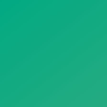
遥想公瑾当年，小乔初嫁了，雄姿英发。
羽扇纶巾，谈笑间，樯橹灰飞烟灭。
故国神游，多情应笑我，早生华发。
人生如梦，一尊还酹江月。